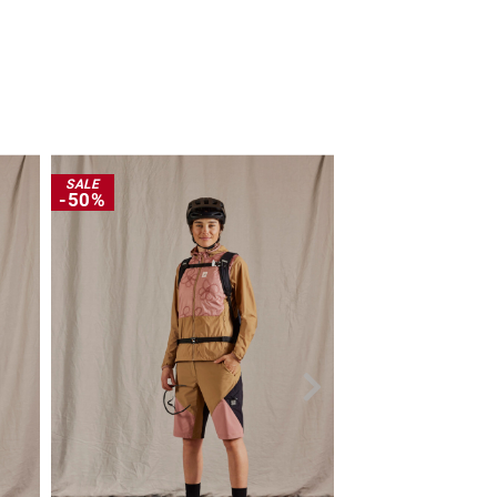
SALE
SALE
-50%
-30%
NEW