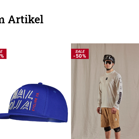
 Artikel
LE
SALE
0%
-50%