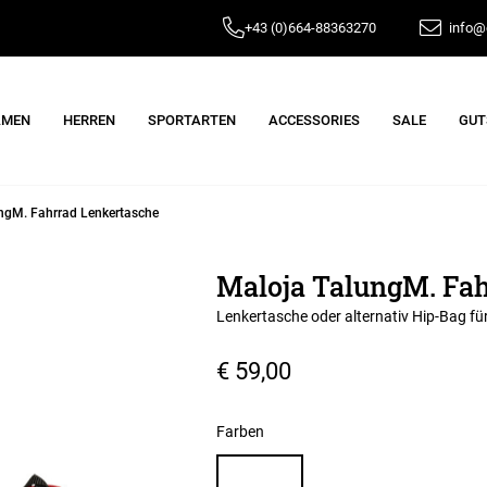
+43 (0)664-88363270
info@e
AMEN
HERREN
SPORTARTEN
ACCESSORIES
SALE
GUT
ngM. Fahrrad Lenkertasche
Maloja TalungM. Fah
Lenkertasche oder alternativ Hip-Bag für 
€ 59,00
Farben