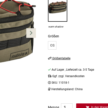
warm shadow
Größen
OS
Größentabelle
Auf Lager
, Lieferzeit ca. 3-5 Tage
Ggf. zzgl. Versandkosten
SKU:
11018-1
Herstellungsland:
China
Menge
In den Ware