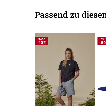
Passend zu diesem
SALE
SA
-40%
-5