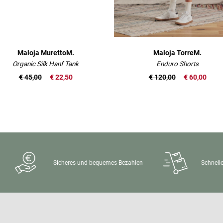
Maloja MurettoM.
Maloja TorreM.
Organic Silk Hanf Tank
Enduro Shorts
€ 45,00
€ 22,50
€ 120,00
€ 60,00
Sicheres und bequemes Bezahlen
Schnelle