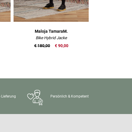
Maloja TamaraM.
Maloja Sca
Bike Hybrid Jacke
Baumwoll
€ 180,00
€ 90,00
€ 12,00
 Lieferung
Persönlich & Kompetent