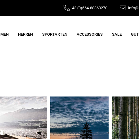
+43 (0)664-88363270
info@e
AMEN
HERREN
SPORTARTEN
ACCESSORIES
SALE
GUT