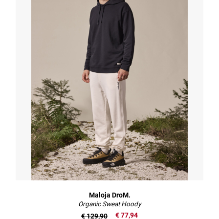
Maloja DroM.
Organic Sweat Hoody
€ 77,94
€ 129,90