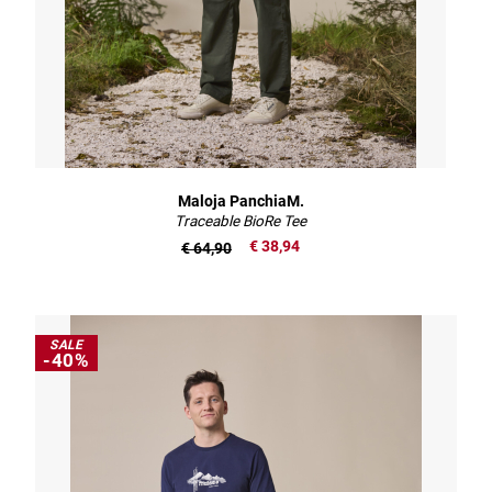
Maloja PanchiaM.
Traceable BioRe Tee
€ 38,94
€ 64,90
SALE
-40%