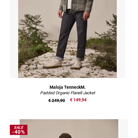
Maloja TenneckM.
Padded Organic Flanell Jacket
€ 149,94
€ 249,90
SALE
-40%