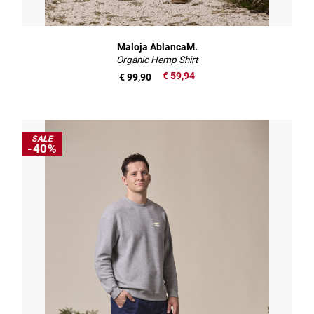
Maloja AblancaM.
Organic Hemp Shirt
€ 59,94
€ 99,90
SALE
-40%