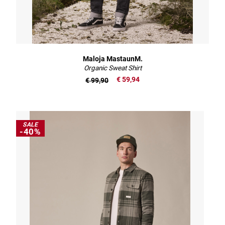
Maloja MastaunM.
Organic Sweat Shirt
€ 59,94
€ 99,90
SALE
-40%