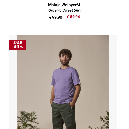
Maloja WolayerM.
Organic Sweat Shirt
€ 59,94
€ 99,90
SALE
-40%