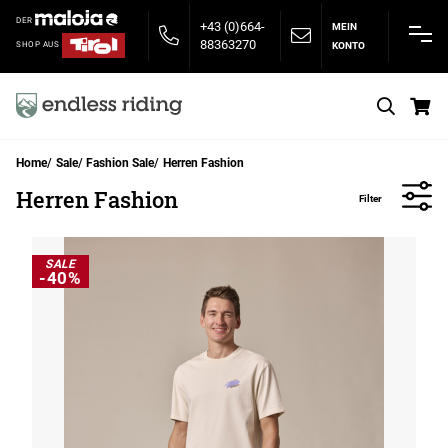
DER
+43 (0)664-
MEIN
88363270
KONTO
SHOP AUS
S
Home
Sale
Fashion Sale
Herren Fashion
Herren Fashion
Filter
SALE
-40%