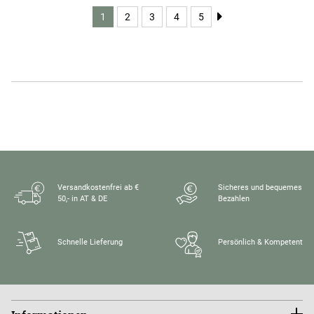
1
2
3
4
5
Versandkostenfrei ab €
Sicheres und bequemes
50,- in AT & DE
Bezahlen
Schnelle Lieferung
Persönlich & Kompetent