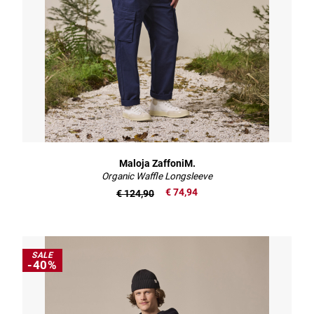
Maloja ZaffoniM.
Organic Waffle Longsleeve
€ 74,94
€ 124,90
SALE
-40%