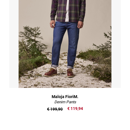
Maloja FioriM.
Denim Pants
€ 119,94
€ 199,90