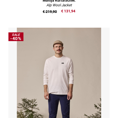
Maloja KurtatschM.
Alp Wool Jacket
€ 131,94
€ 219,90
SALE
-40%