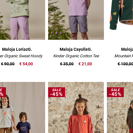
Maloja LoriazG.
Maloja CayolleG.
Maloj
er Organic Sweat Hoody
Kinder Organic Cotton Tee
Mountain F
€ 90,00
€ 54,00
€ 35,00
€ 21,00
€ 100,0
E
SALE
SALE
0%
-45%
-45%