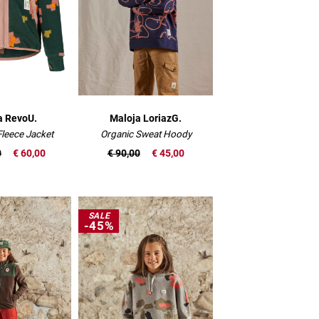
a RevoU.
Maloja LoriazG.
leece Jacket
Organic Sweat Hoody
0
€ 60,00
€ 90,00
€ 45,00
SALE
-45%