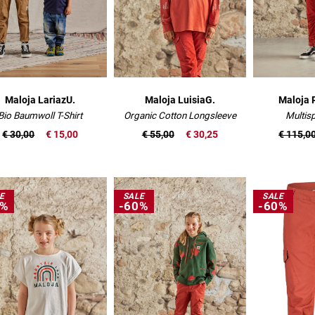
Maloja LariazU.
Maloja LuisiaG.
Maloja 
Bio Baumwoll T-Shirt
Organic Cotton Longsleeve
Multis
€ 30,00
€ 15,00
€ 55,00
€ 30,25
€ 115,0
E
SALE
SALE
0%
-60%
-60%