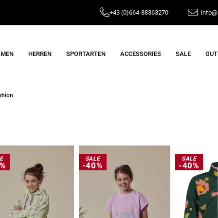
+43 (0)664-88363270
info@e
AMEN
HERREN
SPORTARTEN
ACCESSORIES
SALE
GUT
shion
E
SALE
SALE
0%
-40%
-40%