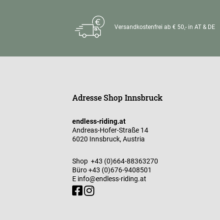
Versandkostenfrei ab € 50,- in AT & DE
Adresse Shop Innsbruck
endless-riding.at
Andreas-Hofer-Straße 14
6020 Innsbruck, Austria
Shop
+43 (0)664-88363270
Büro
+43 (0)676-9408501
E
info@endless-riding.at