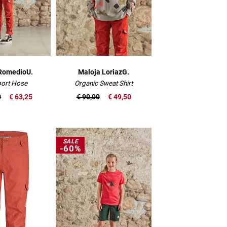
RomedioU.
Maloja LoriazG.
port Hose
Organic Sweat Shirt
0
€ 63,25
€ 90,00
€ 49,50
SALE
-60%