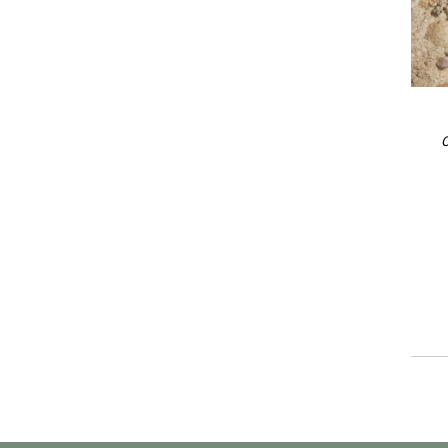
Stirnbänder
Handschuhe
Funktionsunterwäsche
O