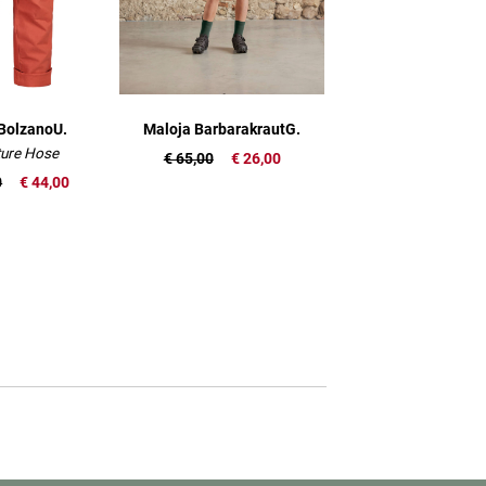
BolzanoU.
Maloja BarbarakrautG.
ure Hose
€ 65,00
€ 26,00
0
€ 44,00