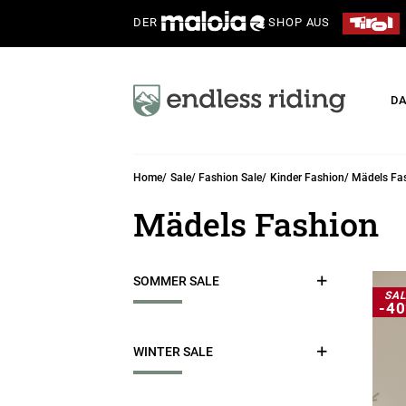
DER
SHOP AUS
D
Home
Sale
Fashion Sale
Kinder Fashion
Mädels Fa
Mädels Fashion
SOMMER SALE
SAL
-4
Damen Funktion
WINTER SALE
Hardshell & Windblock
Jacken & Westen
Radtrikots & Tops
Damen Funktion