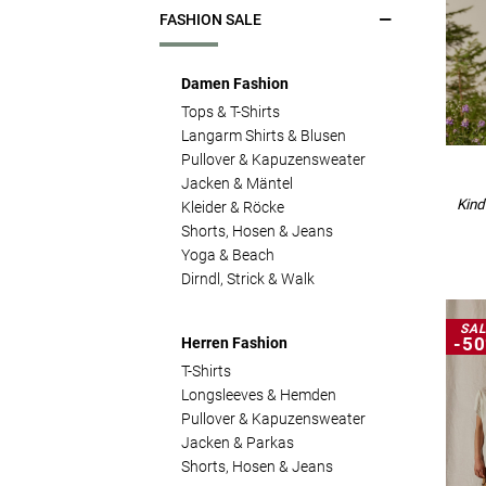
MTB Shorts & Radhosen
FASHION SALE
Hardshell & Softshell
Freeride & Enduro
Langlauf & Skitour
Wandern, Klettern, Outdoor
Skijacken, Primaloft &
Damen Fashion
Running
Daune
Yoga & Beachwear
Tops & T-Shirts
Röcke & Shorts
Wandern, Outdoor &
Langarm Shirts & Blusen
Multisport
Pullover & Kapuzensweater
Herren Funktion
Jacken & Mäntel
Regen & Windshells
Kind
Kleider & Röcke
Herren Funktion
Jacken & Westen
Shorts, Hosen & Jeans
Hardshell & Softshell
Radtrikots & Tops
Yoga & Beach
Langlauf & Skitour
MTB Shorts & Radhosen
Dirndl, Strick & Walk
Skijacken, Primaloft &
Freeride & Enduro
Daune
Wandern, Klettern, Outdoor
Wandern, Outdoor &
SAL
-5
Multisport
Herren Fashion
Trailrunning
T-Shirts
Longsleeves & Hemden
Kinder Funktion
Kinder Funktion
Pullover & Kapuzensweater
Mädels Funktion
Mädels
Jacken & Parkas
Jungs Funktion
Jungs
Shorts, Hosen & Jeans