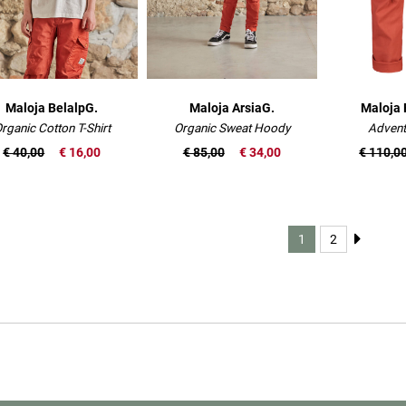
Maloja BelalpG.
Maloja ArsiaG.
Maloja 
rganic Cotton T-Shirt
Organic Sweat Hoody
Advent
€ 40,00
€ 16,00
€ 85,00
€ 34,00
€ 110,0
1
2