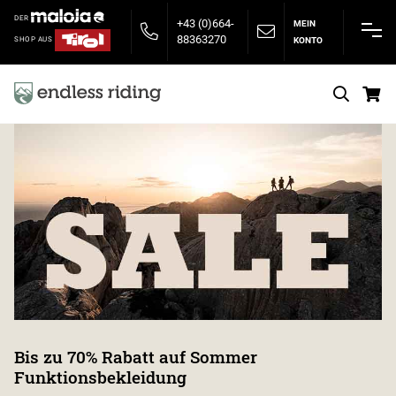
DER
+43 (0)664-
MEIN
88363270
KONTO
SHOP AUS
S
Bis zu 70% Rabatt auf Sommer
Funktionsbekleidung