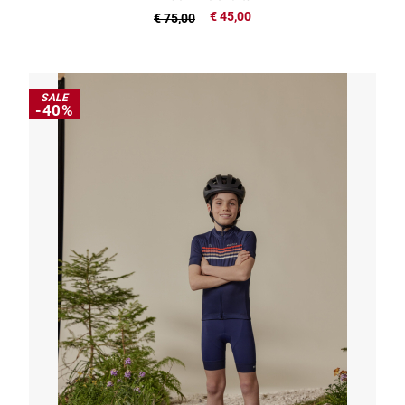
€ 45,00
€ 75,00
SALE
-40%