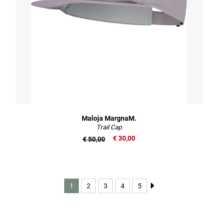
Maloja MargnaM.
Trail Cap
€ 30,00
€ 50,00
1
2
3
4
5