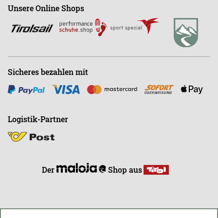
Shop
+43 (0)664-88363270
Unsere Online Shops
Abonnieren
Büro
+43 (0)676-9408501
E
info@endless-riding.at
Sicheres bezahlen mit
Logistik-Partner
Der
Shop aus