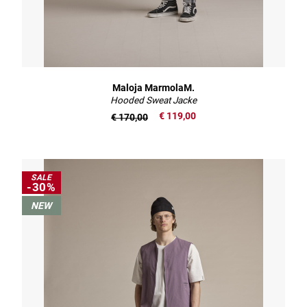
Maloja MarmolaM.
Hooded Sweat Jacke
€ 119,00
€ 170,00
SALE
-30%
NEW