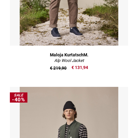
Maloja KurtatschM.
Alp Wool Jacket
€ 131,94
€ 219,90
SALE
-40%