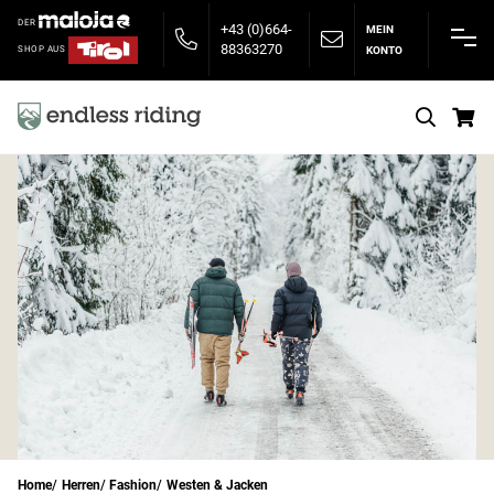
DER
+43 (0)664-
MEIN
88363270
KONTO
SHOP AUS
S
Home
Herren
Fashion
Westen & Jacken