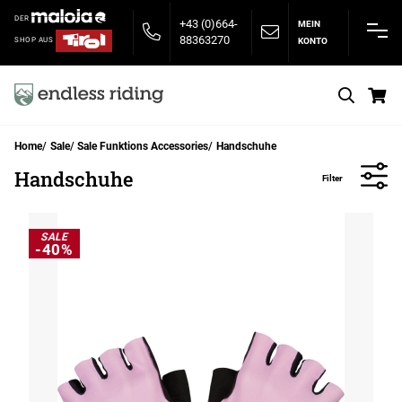
DER
+43 (0)664-
MEIN
88363270
KONTO
SHOP AUS
S
Home
Sale
Sale Funktions Accessories
Handschuhe
Handschuhe
Filter
SALE
-40%