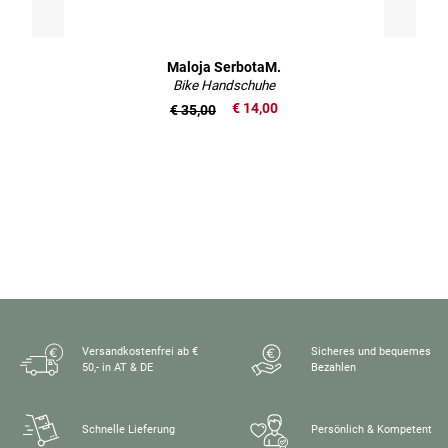
Maloja SerbotaM.
Bike Handschuhe
€ 14,00
€ 35,00
Versandkostenfrei ab €
Sicheres und bequemes
50,- in AT & DE
Bezahlen
Schnelle Lieferung
Persönlich & Kompetent