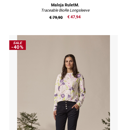
Maloja RuletM.
Traceable BioRe Longsleeve
€ 47,94
€ 79,90
SALE
-40%