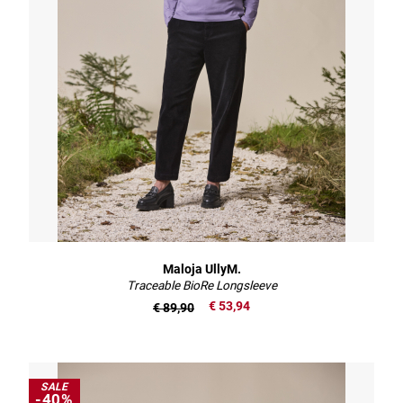
Maloja UllyM.
Traceable BioRe Longsleeve
€ 53,94
€ 89,90
SALE
-40%