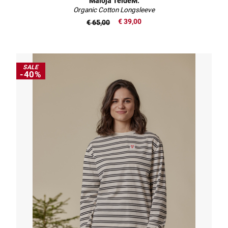
Maloja TeideM.
Organic Cotton Longsleeve
€ 39,00
€ 65,00
SALE
-40%