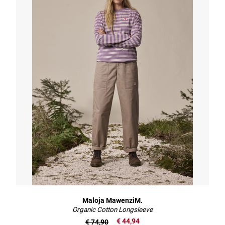
Maloja MawenziM.
Organic Cotton Longsleeve
€ 44,94
€ 74,90