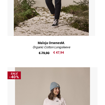
Maloja OrsenesM.
Organic Cotton Longsleeve
€ 47,94
€ 79,90
SALE
-40%