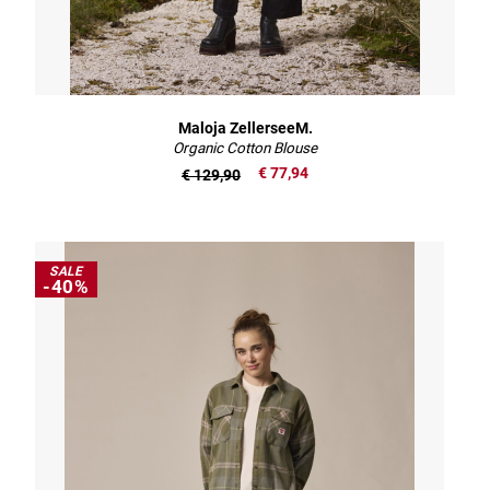
Maloja ZellerseeM.
Organic Cotton Blouse
€ 77,94
€ 129,90
SALE
-40%