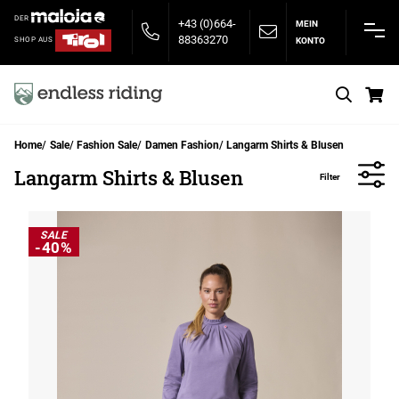
DER
+43 (0)664-
MEIN
88363270
KONTO
SHOP AUS
S
Home
Sale
Fashion Sale
Damen Fashion
Langarm Shirts & Blusen
Langarm Shirts & Blusen
Filter
SALE
-40%