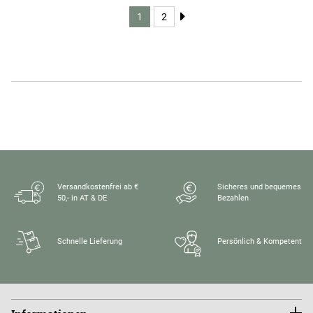
1
2
Versandkostenfrei ab €
Sicheres und bequemes
50,- in AT & DE
Bezahlen
Schnelle Lieferung
Persönlich & Kompetent