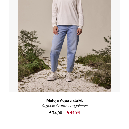
Maloja AquavistaM.
Organic Cotton Longsleeve
€ 44,94
€ 74,90