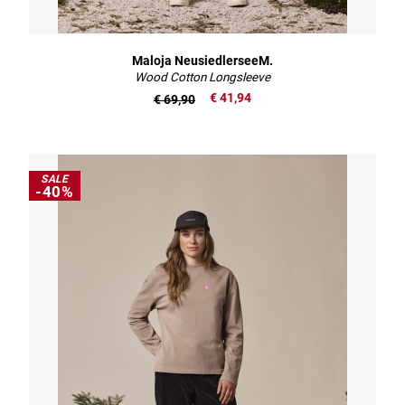
Maloja NeusiedlerseeM.
Wood Cotton Longsleeve
€ 41,94
€ 69,90
SALE
-40%