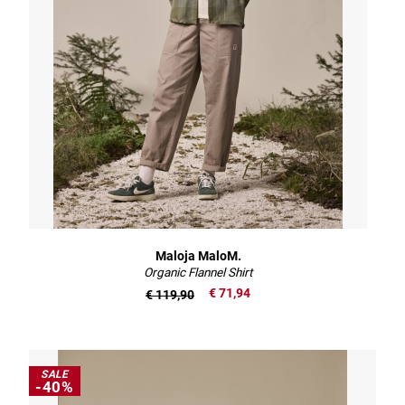
Maloja MaloM.
Organic Flannel Shirt
€ 71,94
€ 119,90
SALE
-40%