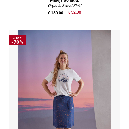
Maloja SoliatM.
Organic Sweat Kleid
€ 52,00
€ 130,00
SALE
-70%