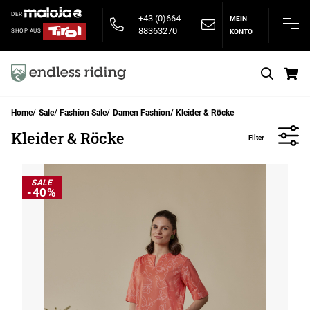
DER
+43 (0)664-
MEIN
88363270
KONTO
SHOP AUS
S
Home
Sale
Fashion Sale
Damen Fashion
Kleider & Röcke
Kleider & Röcke
Filter
SALE
-40%