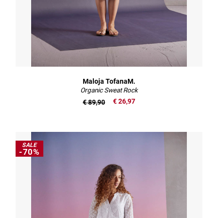
Maloja TofanaM.
Organic Sweat Rock
€ 26,97
€ 89,90
SALE
-70%