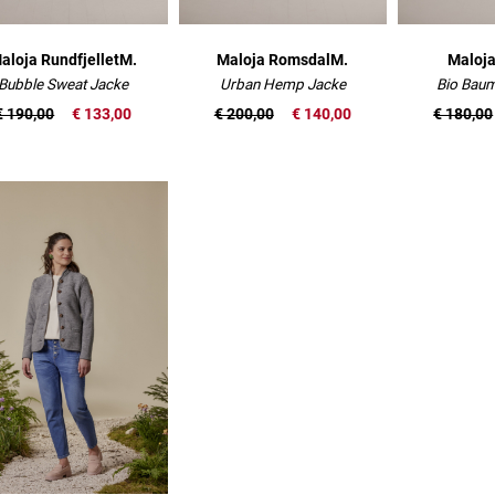
aloja RundfjelletM.
Maloja RomsdalM.
Maloja
Bubble Sweat Jacke
Urban Hemp Jacke
Bio Baum
€ 190,00
€ 133,00
€ 200,00
€ 140,00
€ 180,00