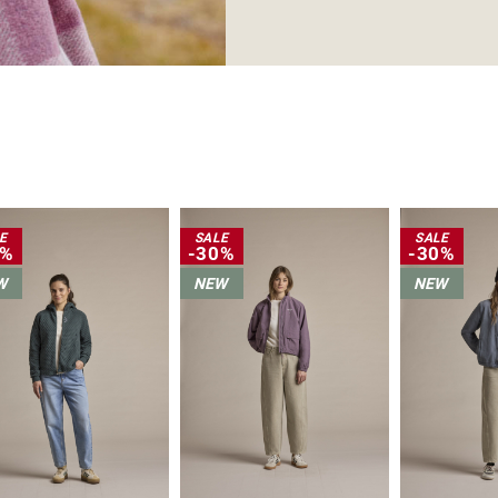
E
SALE
SALE
0%
-30%
-30%
W
NEW
NEW