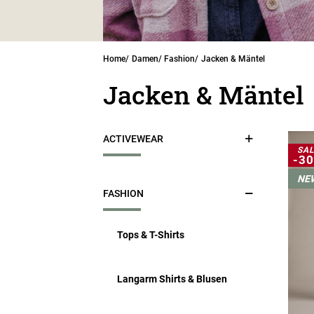
Home
Damen
Fashion
Jacken & Mäntel
Jacken & Mäntel
ACTIVEWEAR
SAL
-3
NE
Alle Styles
FASHION
Oberteile
Tops & T-Shirts
Jacken & Westen
Langarm Shirts & Blusen
Hosen & Röcke