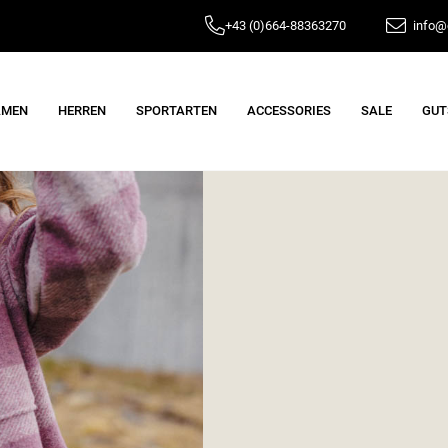
+43 (0)664-88363270
info@e
AMEN
HERREN
SPORTARTEN
ACCESSORIES
SALE
GUT