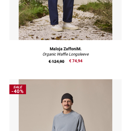
Maloja ZaffoniM.
Organic Waffle Longsleeve
€ 74,94
€ 124,90
SALE
-40%