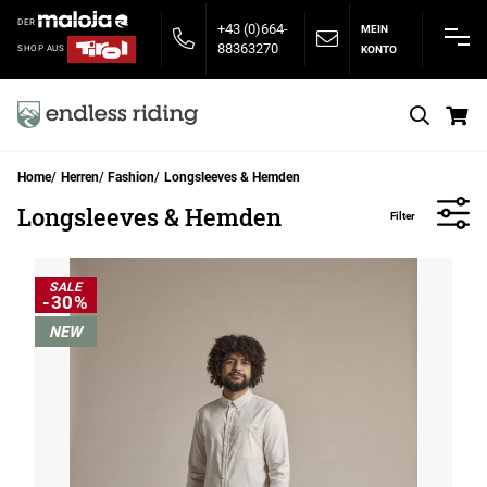
DER
+43 (0)664-
MEIN
88363270
KONTO
SHOP AUS
S
Home
Herren
Fashion
Longsleeves & Hemden
Longsleeves & Hemden
Filter
SALE
-30%
NEW