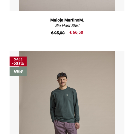
Maloja MartinoM.
Bio Hanf Shirt
€ 66,50
€ 95,00
SALE
-30%
NEW