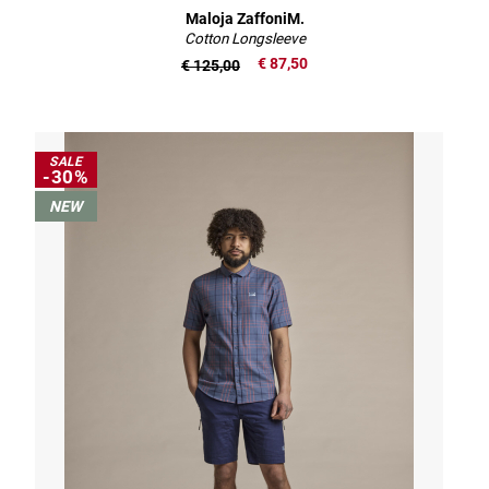
Maloja ZaffoniM.
Cotton Longsleeve
€ 87,50
€ 125,00
SALE
-30%
NEW