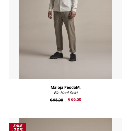
Maloja FeodoM.
Bio Hanf Shirt
€ 66,50
€ 95,00
SALE
-30%