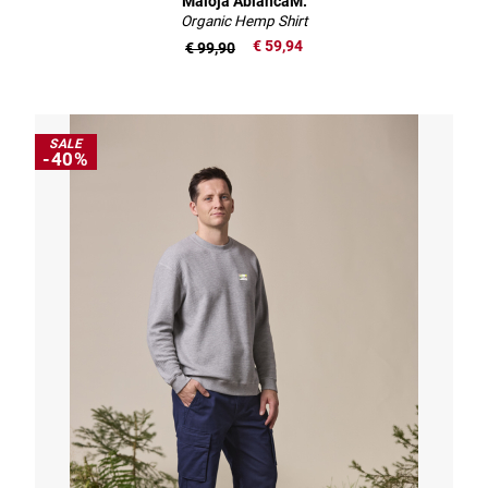
Maloja AblancaM.
Organic Hemp Shirt
€ 59,94
€ 99,90
SALE
-40%