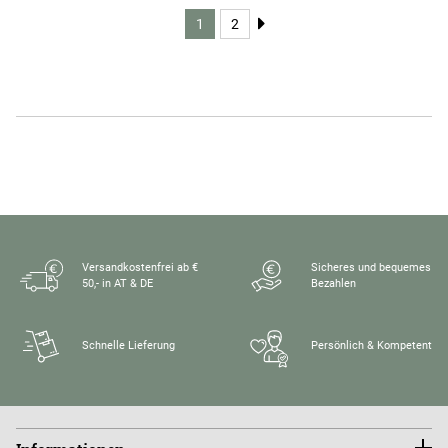
1
2
Versandkostenfrei ab €
Sicheres und bequemes
50,- in AT & DE
Bezahlen
Schnelle Lieferung
Persönlich & Kompetent