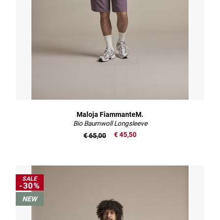
Maloja FiammanteM.
Bio Baumwoll Longsleeve
€ 45,50
€ 65,00
SALE
-30%
NEW