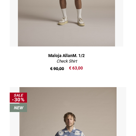
Maloja AllanM. 1/2
Check Shirt
€ 63,00
€ 90,00
SALE
-30%
NEW