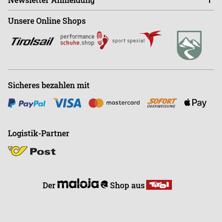
Sa - Mo ist der Shop GESCHLOSSEN!
Shop
+43 (0)664-88363270
Unsere Online Shops
Abonnieren
Büro
+43 (0)676-9408501
E
info@endless-riding.at
Sicheres bezahlen mit
Logistik-Partner
Der
Shop aus