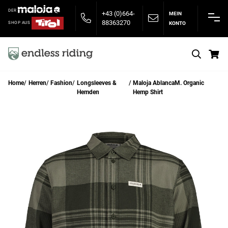
DER
+43 (0)664-
MEIN
88363270
KONTO
SHOP AUS
S
Home
Herren
Fashion
Longsleeves &
Maloja AblancaM. Organic
Hemden
Hemp Shirt