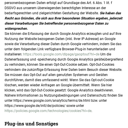
personenbezogenen Daten erfolgt auf Grundlage des Art. 6 Abs. 1 lit. f
DSGVO aus unserem überwiegenden berechtigten Interesse an der
bedarfsgerechten und zielgerichteten Gestaltung der Website.
Sie haben das
Recht aus Gründen, die sich aus Ihrer besonderen
Situation ergeben, jederzeit
dieser Verarbeitungen Sie betreffender personenbezogener Daten zu
widersprechen.
Sie können die Erfassung der durch Google Analytics erzeugten und auf Ihre
Nutzung der Website bezogenen Daten (inkl. Ihrer IP-Adresse) an Google
sowie die Verarbeitung dieser Daten durch Google verhindern, indem Sie das
unter dem folgenden Link verfügbare Browser-Plug-in herunterladen und
installieren:
https://tools.google.com/dlpage/gaoptout?hl=de
Um die
Datenerfassung und -speicherung durch Google Analytics geräteübergreifend
zu verhindern, können Sie einen Opt-Out-Cookie setzen. Opt-Out-Cookies
verhindern die zukünftige Erfassung Ihrer Daten beim Besuch dieser Website.
Sie müssen das Opt-Out auf allen genutzten Systemen und Geräten
durchführen, damit dies umfassend wirkt. Wenn Sie das Opt-out-Cookie
löschen, werden wieder Anfragen an Google übermittelt. Wenn Sie hier
klicken, wird das Opt-Out-Cookie gesetzt: Google Analytics deaktivieren.
Nähere Informationen zu Nutzungsbedingungen und Datenschutz finden Sie
unter https://www.google.com/analytics/terms/de.html bzw. unter
https://www.google.de/intl/de/policies/ sowie unter
https://policies.google.com/technologies/cookies?hl=de
.
Plug-ins und Sonstiges