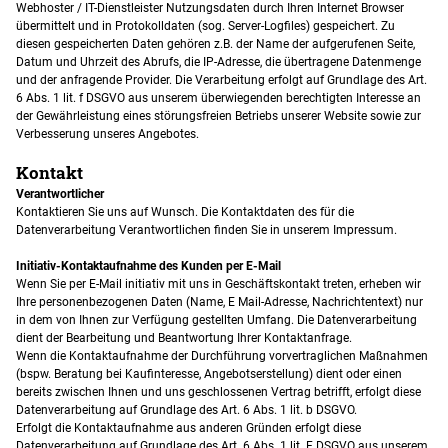
Webhoster / IT-Dienstleister Nutzungsdaten durch Ihren Internet Browser
übermittelt und in Protokolldaten (sog. Server-Logfiles) gespeichert. Zu
diesen gespeicherten Daten gehören z.B. der Name der aufgerufenen Seite,
Datum und Uhrzeit des Abrufs, die IP-Adresse, die übertragene Datenmenge
und der anfragende Provider. Die Verarbeitung erfolgt auf Grundlage des Art.
6 Abs. 1 lit. f DSGVO aus unserem überwiegenden berechtigten Interesse an
der Gewährleistung eines störungsfreien Betriebs unserer Website sowie zur
Verbesserung unseres Angebotes.
Kontakt
Verantwortlicher
Kontaktieren Sie uns auf Wunsch. Die Kontaktdaten des für die
Datenverarbeitung Verantwortlichen finden Sie in unserem Impressum.
Initiativ-Kontaktaufnahme des Kunden per E-Mail
Wenn Sie per E-Mail initiativ mit uns in Geschäftskontakt treten, erheben wir
Ihre personenbezogenen Daten (Name, E Mail-Adresse, Nachrichtentext) nur
in dem von Ihnen zur Verfügung gestellten Umfang. Die Datenverarbeitung
dient der Bearbeitung und Beantwortung Ihrer Kontaktanfrage.
Wenn die Kontaktaufnahme der Durchführung vorvertraglichen Maßnahmen
(bspw. Beratung bei Kaufinteresse, Angebotserstellung) dient oder einen
bereits zwischen Ihnen und uns geschlossenen Vertrag betrifft, erfolgt diese
Datenverarbeitung auf Grundlage des Art. 6 Abs. 1 lit. b DSGVO.
Erfolgt die Kontaktaufnahme aus anderen Gründen erfolgt diese
Datenverarbeitung auf Grundlage des Art. 6 Abs. 1 lit. F DSGVO aus unserem