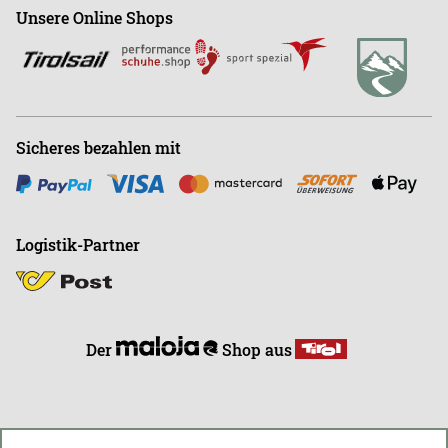
Shop
+43 (0)664-88363270
Unsere Online Shops
Abonnieren
Büro
+43 (0)676-9408501
E
info@endless-riding.at
Sicheres bezahlen mit
Logistik-Partner
Der
Shop aus