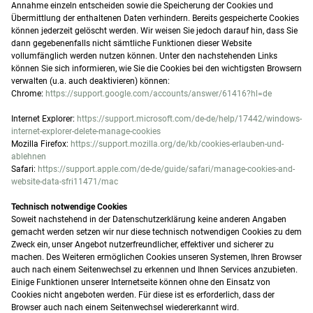
Annahme einzeln entscheiden sowie die Speicherung der Cookies und
Übermittlung der enthaltenen Daten verhindern. Bereits gespeicherte Cookies
können jederzeit gelöscht werden. Wir weisen Sie jedoch darauf hin, dass Sie
dann gegebenenfalls nicht sämtliche Funktionen dieser Website
vollumfänglich werden nutzen können. Unter den nachstehenden Links
können Sie sich informieren, wie Sie die Cookies bei den wichtigsten Browsern
verwalten (u.a. auch deaktivieren) können:
Chrome:
https://support.google.com/accounts/answer/61416?hl=de
Internet Explorer:
https://support.microsoft.com/de-de/help/17442/windows-
internet-explorer-delete-manage-cookies
Mozilla Firefox:
https://support.mozilla.org/de/kb/cookies-erlauben-und-
ablehnen
Safari:
https://support.apple.com/de-de/guide/safari/manage-cookies-and-
website-data-sfri11471/mac
Technisch notwendige Cookies
Soweit nachstehend in der Datenschutzerklärung keine anderen Angaben
gemacht werden setzen wir nur diese technisch notwendigen Cookies zu dem
Zweck ein, unser Angebot nutzerfreundlicher, effektiver und sicherer zu
machen. Des Weiteren ermöglichen Cookies unseren Systemen, Ihren Browser
auch nach einem Seitenwechsel zu erkennen und Ihnen Services anzubieten.
Einige Funktionen unserer Internetseite können ohne den Einsatz von
Cookies nicht angeboten werden. Für diese ist es erforderlich, dass der
Browser auch nach einem Seitenwechsel wiedererkannt wird.