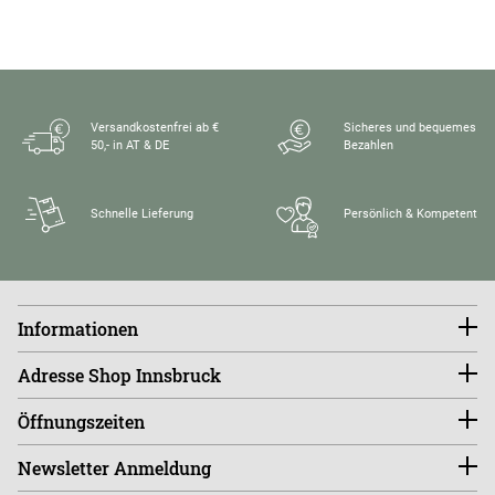
Versandkostenfrei ab €
Sicheres und bequemes
50,- in AT & DE
Bezahlen
Schnelle Lieferung
Persönlich & Kompetent
Informationen
Konto
Adresse Shop Innsbruck
Größentabellen
FAQ
endless-riding.at
Öffnungszeiten
Widerruf
Andreas-Hofer-Straße 14
Versandkosten
6020 Innsbruck, Austria
Di - Fr 10:00 - 18:00 Uhr
Retourenportal
Newsletter Anmeldung
Sa - Mo ist der Shop GESCHLOSSEN!