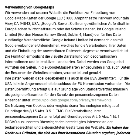
Verwendung von GoogleMaps
Wir verwenden auf unserer Website die Funktion zur Einbettung von
GoogleMaps-Karten der Google LLC (1600 Amphitheatre Parkway, Mountain
View, CA 94043, USA; „Google“). Soweit Sie Ihren gewöhnlichen Aufenthalt im
Europäischen Wirtschaftsraum oder der Schweiz haben, ist Google Ireland
Limited (Gordon House, Barrow Street, Dublin 4, Irland) der für Ihre Daten
zuständige Verantwortliche. Google Ireland Limited ist demnach das mit
Google verbundene Unternehmen, welches für die Verarbeitung Ihrer Daten
und die Einhaltung der anwendbaren Datenschutzgesetze verantwortlich ist.
Die Funktion ermöglicht die visuelle Darstellung von geographischen
Informationen und interaktiven Landkarten. Dabei werden von Google bei
Aufrufen der Seiten, in die GoogleMaps-Karten eingebunden sind, auch Daten
der Besucher der Websites erhoben, verarbeitet und genutzt.
Ihre Daten werden dabei gegebenenfalls auch in die USA übermittelt. Für die
USA ist kein Angemessenheitsbeschluss der EU-Kommission vorhanden. Die
Datenübermittlung erfolgt u.a auf Grundlage von Standardvertragsklauseln
als geeignete Garantien für den Schutz der personenbezogenen Daten,
einsehbar unter:
https://policies.google.com/privacy/frameworks
.
Die Nutzung von Cookies oder vergleichbarer Technologien erfolgt auf
Grundlage des § 15 Abs. 3 S. 1 TMG. Die Verarbeitung Ihrer
personenbezogenen Daten erfolgt auf Grundlage des Art. 6 Abs. 1 lit. f
DSGVO aus unserem überwiegenden berechtigten Interesse an der
bedarfsgerechten und zielgerichteten Gestaltung der Website.
Sie haben das
Recht aus Gründen, die sich aus Ihrer besonderen
Situation ergeben, jederzeit