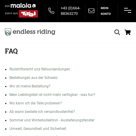
DER
+43 (0)664-
MEIN
88363270
KONTO
SHOP AUS
S
FAQ
Rücktrittsrecht und Retoursendungen
Bestellungen aus der Schweiz
Wo ist meine Bestellung?
Mein Lieblingsteil ist nicht mehr verfügbar - was tun?
Wo kann ich die Teile probieren?
Ab wann bestelle ich versandkostenfrei?
Sommer und Winterkollektion - Auslieferungsfenster
Umwelt, Gesundheit und Sicherheit