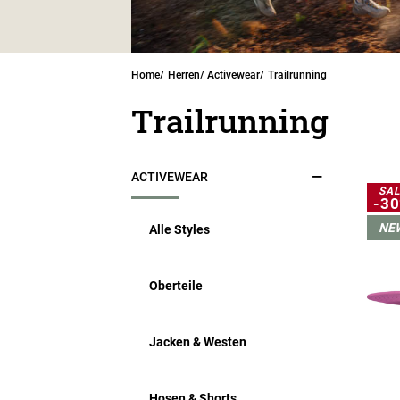
Home
Herren
Activewear
Trailrunning
Trailrunning
ACTIVEWEAR
SAL
-3
NE
Alle Styles
Oberteile
Jacken & Westen
Hosen & Shorts