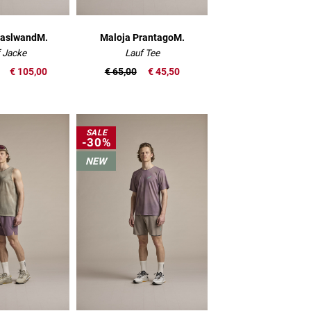
HaslwandM.
Maloja PrantagoM.
 Jacke
Lauf Tee
€ 105,00
€ 65,00
€ 45,50
SALE
-30%
NEW