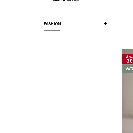
FASHION
T-Shirts
SAL
Longsleeves & Hemden
-3
NE
Pullover &
Kapuzensweater
Shorts, Hosen & Jeans
Westen & Jacken