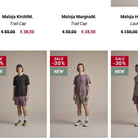
Maloja KirchlM.
Maloja MargnaM.
Maloja 
Trail Cap
Trail Cap
Lauf
€ 55,00
€ 38,50
€ 55,00
€ 38,50
€ 150,00
E
SALE
SALE
0%
-30%
-30%
W
NEW
NEW