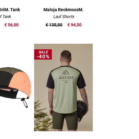
OriM. Tank
Maloja ReckmoosM.
f Tank
Lauf Shorts
€ 56,00
€ 135,00
€ 94,50
SALE
-40%