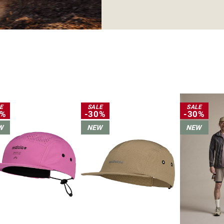
E
SALE
SALE
0%
-30%
-30%
W
NEW
NEW