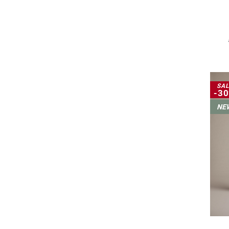
SAL
-3
NE