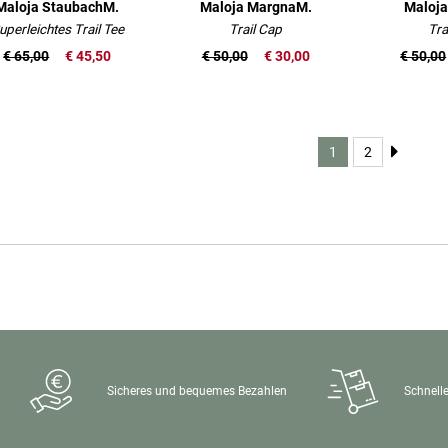
Maloja StaubachM.
Maloja MargnaM.
Maloja
uperleichtes Trail Tee
Trail Cap
Tra
€ 65,00
€ 45,50
€ 50,00
€ 30,00
€ 50,00
1
2
Sicheres und bequemes Bezahlen
Schnelle