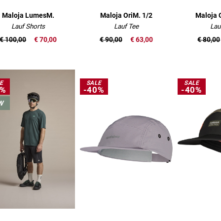
Maloja LumesM.
Maloja OriM. 1/2
Maloja 
Lauf Shorts
Lauf Tee
Lau
€ 100,00
€ 70,00
€ 90,00
€ 63,00
€ 80,00
E
SALE
SALE
0%
-40%
-40%
W