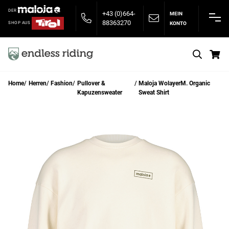
DER
+43 (0)664-
MEIN
88363270
KONTO
SHOP AUS
S
Home
Herren
Fashion
Pullover &
Maloja WolayerM. Organic
Kapuzensweater
Sweat Shirt