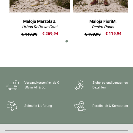
Maloja MarzolaU.
Maloja FioriM.
Urban ReDown Coat
Denim Pants
€ 269,94
€ 119,94
€ 449,90
€ 199,90
Versandkostenfrei ab €
Sicheres und bequemes
50,- in AT & DE
Bezahlen
Schnelle Lieferung
Persönlich & Kompetent