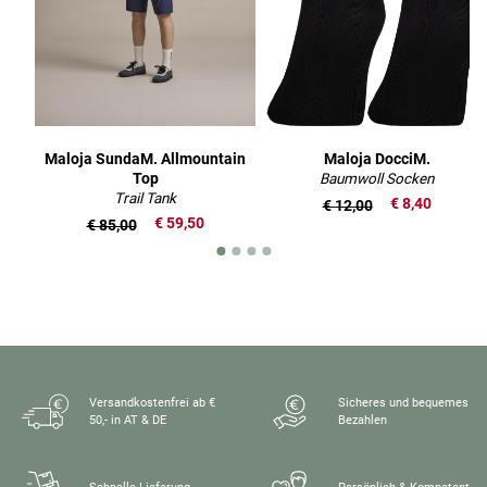
Maloja SundaM. Allmountain
Maloja DocciM.
Top
Baumwoll Socken
Trail Tank
€ 8,40
€ 12,00
€ 59,50
€ 85,00
Versandkostenfrei ab €
Sicheres und bequemes
50,- in AT & DE
Bezahlen