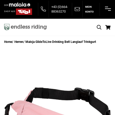
DER
+43 (0)664-
MEIN
88363270
KONTO
SHOP AUS
S
Home
Herren
Maloja GlideToLive Drinking Belt Langlauf Trinkgurt