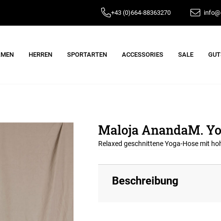
+43 (0)664-88363270
info@e
AMEN
HERREN
SPORTARTEN
ACCESSORIES
SALE
GUT
Maloja AnandaM. Yo
Relaxed geschnittene Yoga-Hose mit h
Beschreibung