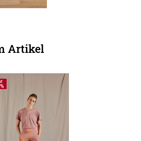
 Artikel
LE
0%