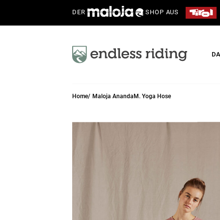
DER
SHOP AUS
D
Home
Maloja AnandaM. Yoga Hose