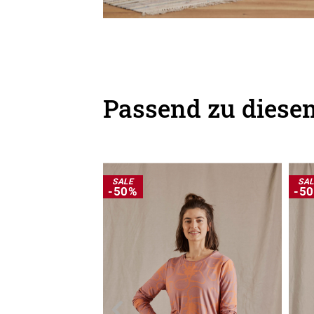
Passend zu diesem
SALE
SA
-50%
-5