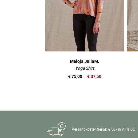
Maloja JuliaM.
Yoga Shirt
€ 75,00
€ 37,50
Versandkostenfrei ab € 50,- in AT & DE