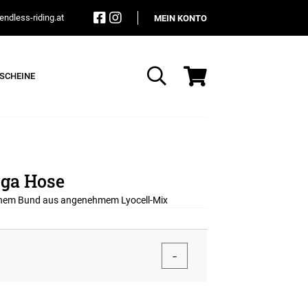
ndless-riding.at
MEIN KONTO
SCHEINE
Suche
ga Hose
ohem Bund aus angenehmem Lyocell-Mix