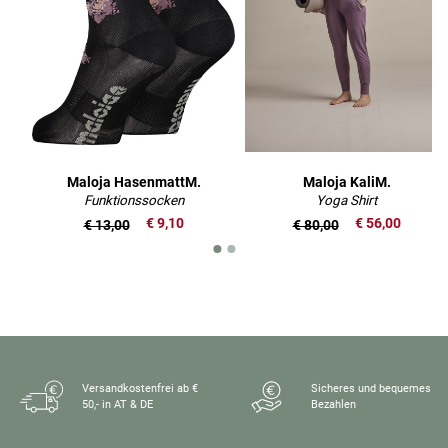
Maloja HasenmattM.
Maloja KaliM.
Funktionssocken
Yoga Shirt
€ 9,10
€ 56,00
€ 13,00
€ 80,00
Versandkostenfrei ab €
Sicheres und bequemes
50,- in AT & DE
Bezahlen