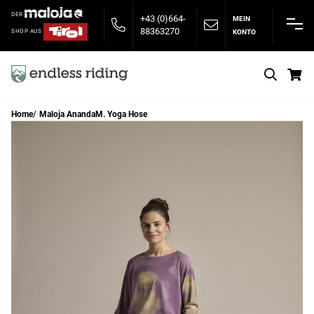
DER
+43 (0)664-
MEIN
88363270
KONTO
SHOP AUS
S
Home
Maloja AnandaM. Yoga Hose