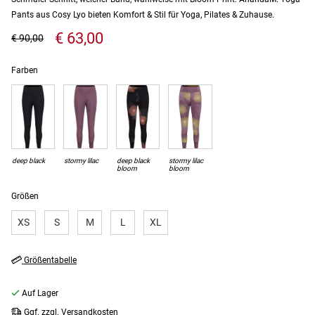
Pants aus Cosy Lyo bieten Komfort & Stil für Yoga, Pilates & Zuhause.
€ 63,00
€ 90,00
Farben
deep black
stormy lilac
deep black
stormy lilac
bloom
bloom
Größen
XS
S
M
L
XL
Größentabelle
Auf Lager
Ggf. zzgl. Versandkosten