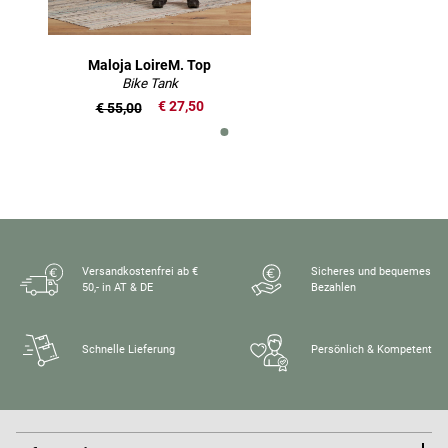
Maloja LoireM. Top
Bike Tank
€ 27,50
€ 55,00
Versandkostenfrei ab €
Sicheres und bequemes
50,- in AT & DE
Bezahlen
Schnelle Lieferung
Persönlich & Kompetent