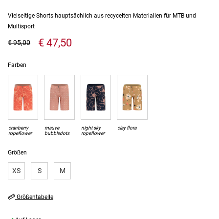
Vielseitige Shorts hauptsächlich aus recycelten Materialien für MTB und
Multisport
€ 47,50
€ 95,00
Farben
cranberry
mauve
night sky
clay flora
ropeflower
bubbledots
ropeflower
Größen
XS
S
M
Größentabelle