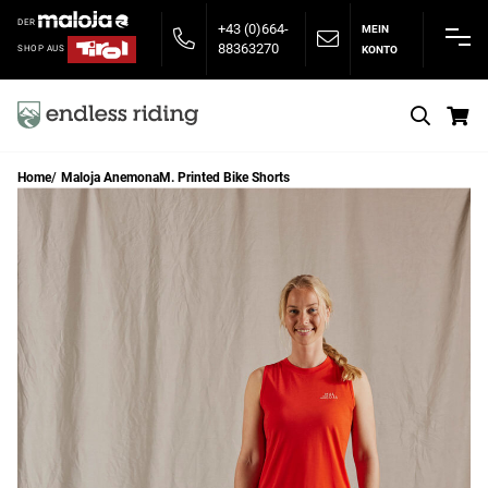
DER
+43 (0)664-
MEIN
88363270
KONTO
SHOP AUS
S
Home
Maloja AnemonaM. Printed Bike Shorts