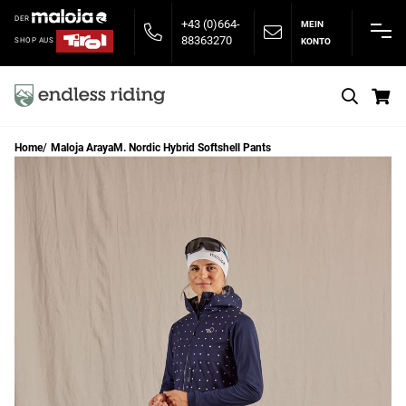
DER
+43 (0)664-
MEIN
88363270
KONTO
SHOP AUS
S
Home
Maloja ArayaM. Nordic Hybrid Softshell Pants