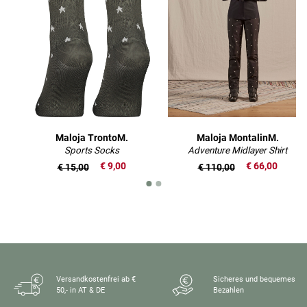
Maloja TrontoM.
Maloja MontalinM.
Sports Socks
Adventure Midlayer Shirt
€ 9,00
€ 66,00
€ 15,00
€ 110,00
Versandkostenfrei ab €
Sicheres und bequemes
50,- in AT & DE
Bezahlen