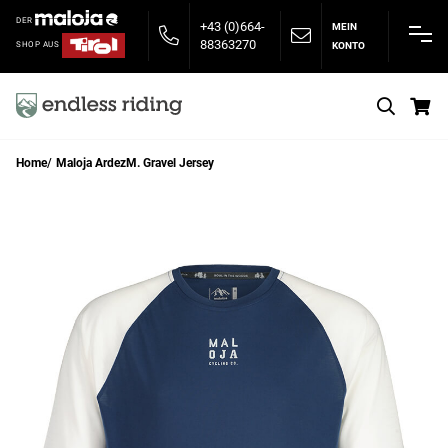
DER
+43 (0)664-
MEIN
88363270
KONTO
SHOP AUS
S
Home
Maloja ArdezM. Gravel Jersey