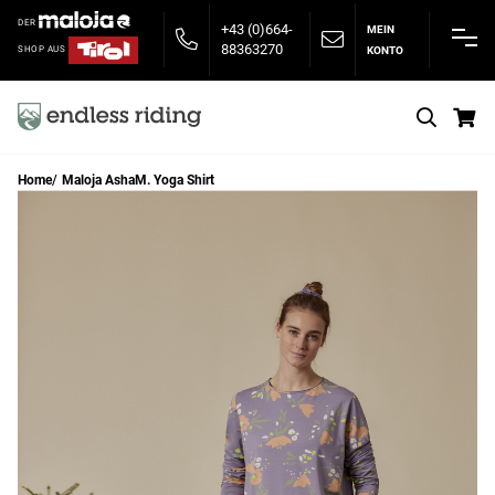
DER
+43 (0)664-
MEIN
88363270
KONTO
SHOP AUS
S
Home
Maloja AshaM. Yoga Shirt