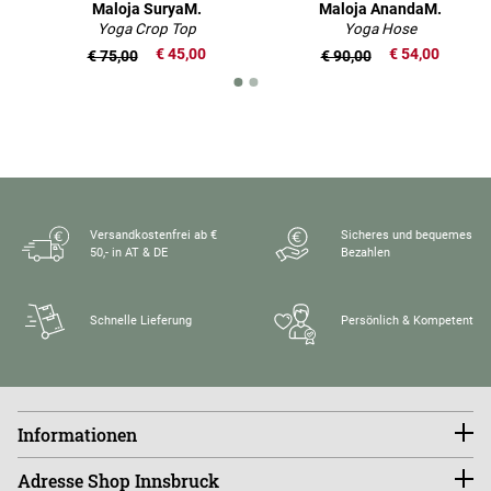
Maloja SuryaM.
Maloja AnandaM.
Yoga Crop Top
Yoga Hose
€ 45,00
€ 54,00
€ 75,00
€ 90,00
Versandkostenfrei ab €
Sicheres und bequemes
50,- in AT & DE
Bezahlen
Schnelle Lieferung
Persönlich & Kompetent
Informationen
Konto
Adresse Shop Innsbruck
Größentabellen