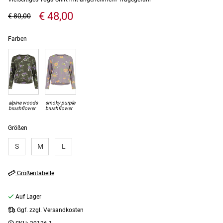
€ 48,00
€ 80,00
Farben
alpine woods
smoky purple
brushflower
brushflower
Größen
S
M
L
Größentabelle
Auf Lager
Ggf. zzgl. Versandkosten