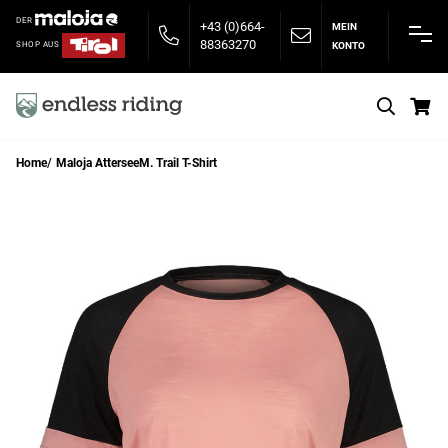
DER
+43 (0)664-
MEIN
88363270
KONTO
SHOP AUS
S
Home
Maloja AtterseeM. Trail T-Shirt