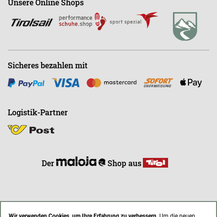
Unsere Online Shops
Abonnieren
Büro
+43 (0)676-9408501
E
info@endless-riding.at
Sicheres bezahlen mit
Logistik-Partner
Der
Shop aus
Wir verwenden Cookies, um Ihre Erfahrung zu verbessern.
Um die neuen