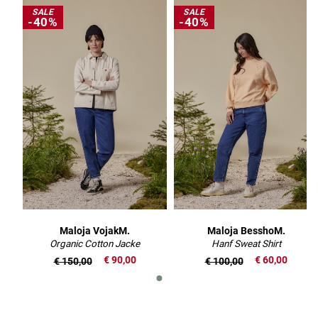
SALE
SALE
-40%
-40%
Maloja VojakM.
Maloja BesshoM.
Organic Cotton Jacke
Hanf Sweat Shirt
€ 90,00
€ 60,00
€ 150,00
€ 100,00