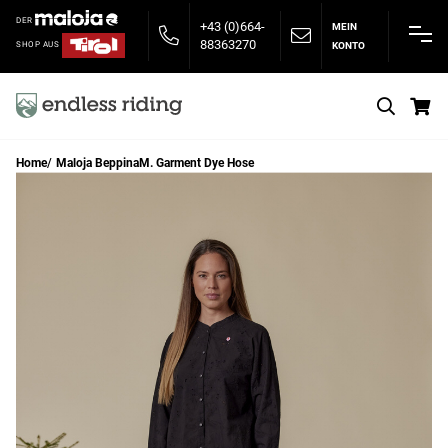
DER
+43 (0)664-
MEIN
88363270
KONTO
SHOP AUS
S
Home
Maloja BeppinaM. Garment Dye Hose