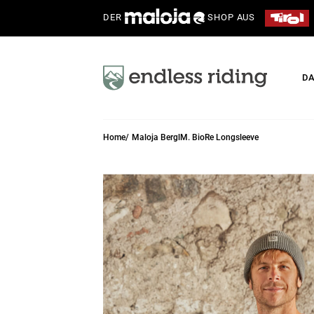
DER
SHOP AUS
D
Home
Maloja BerglM. BioRe Longsleeve