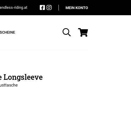
ndless-riding.at
MEIN KONTO
SCHEINE
Suche
e Longsleeve
usttasche