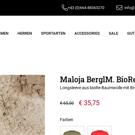
+43 (0)664-88363270
info@e
AMEN
HERREN
SPORTARTEN
ACCESSORIES
SALE
GUT
Maloja BerglM. BioR
Longsleeve aus bioRe-Baumwolle mit Br
€ 35,75
€ 65,00
Farben