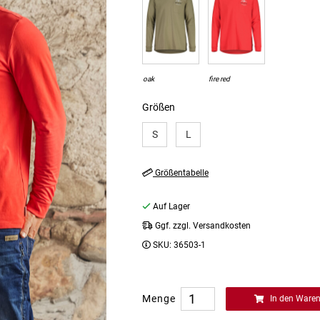
oak
fire red
Größen
S
L
Größentabelle
Auf Lager
Ggf. zzgl. Versandkosten
SKU:
36503-1
Menge
In den Ware