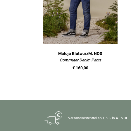
Maloja BlutwurzM. NOS
Commuter Denim Pants
€ 160,00
Versandkostenfrei ab € 50,- in AT & DE