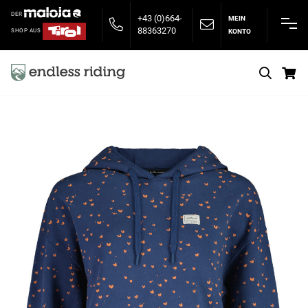
DER
+43 (0)664-
MEIN
88363270
KONTO
SHOP AUS
S