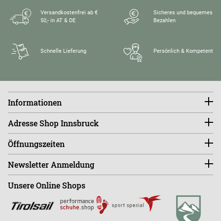
Versandkostenfrei ab €
Sicheres und bequemes
50,- in AT & DE
Bezahlen
Schnelle Lieferung
Persönlich & Kompetent
Informationen
Konto
Adresse Shop Innsbruck
Größentabellen
FAQ
endless-riding.at
Öffnungszeiten
Widerruf
Andreas-Hofer-Straße 14
Versandkosten
6020 Innsbruck, Austria
Di - Fr 10:00 - 18:00 Uhr
Retourenportal
Newsletter Anmeldung
Sa - Mo ist der Shop GESCHLOSSEN!
Shop
+43 (0)664-88363270
Unsere Online Shops
Abonnieren
Büro
+43 (0)676-9408501
E
info@endless-riding.at