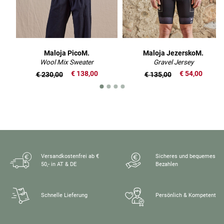
Maloja PicoM.
Maloja JezerskoM.
Wool Mix Sweater
Gravel Jersey
€ 138,00
€ 54,00
€ 230,00
€ 135,00
Versandkostenfrei ab €
Sicheres und bequemes
50,- in AT & DE
Bezahlen
Schnelle Lieferung
Persönlich & Kompetent