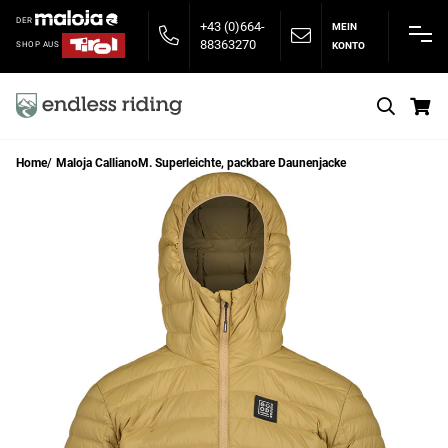
DER
+43 (0)664-
MEIN
88363270
KONTO
SHOP AUS
S
Home
Maloja CallianoM. Superleichte, packbare Daunenjacke