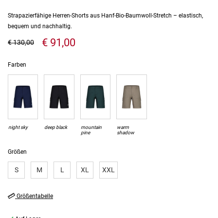
Strapazierfähige Herren-Shorts aus Hanf-Bio-Baumwoll-Stretch – elastisch,
bequem und nachhaltig.
€ 91,00
€ 130,00
Farben
night sky
deep black
mountain
warm
pine
shadow
Größen
S
M
L
XL
XXL
Größentabelle