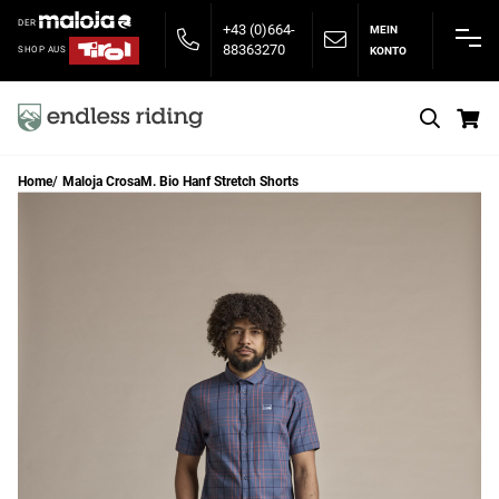
DER
+43 (0)664-
MEIN
88363270
KONTO
SHOP AUS
S
Home
Maloja CrosaM. Bio Hanf Stretch Shorts