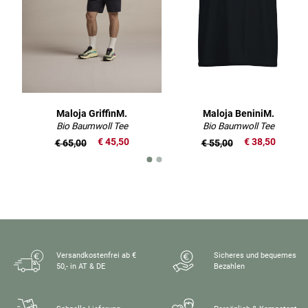
Maloja GriffinM.
Maloja BeniniM.
Bio Baumwoll Tee
Bio Baumwoll Tee
€ 45,50
€ 38,50
€ 65,00
€ 55,00
Versandkostenfrei ab €
Sicheres und bequemes
50,- in AT & DE
Bezahlen