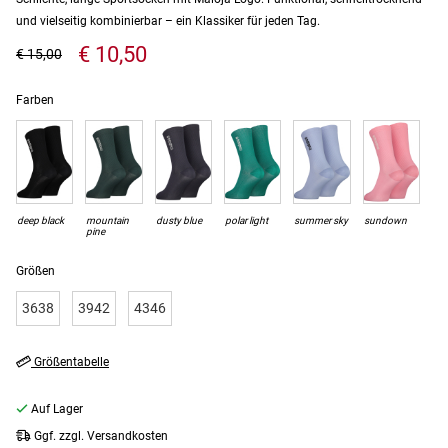
und vielseitig kombinierbar – ein Klassiker für jeden Tag.
€ 10,50
€ 15,00
Farben
deep black
mountain
dusty blue
polar light
summer sky
sundown
pine
Größen
3638
3942
4346
Größentabelle
Auf Lager
Ggf. zzgl. Versandkosten