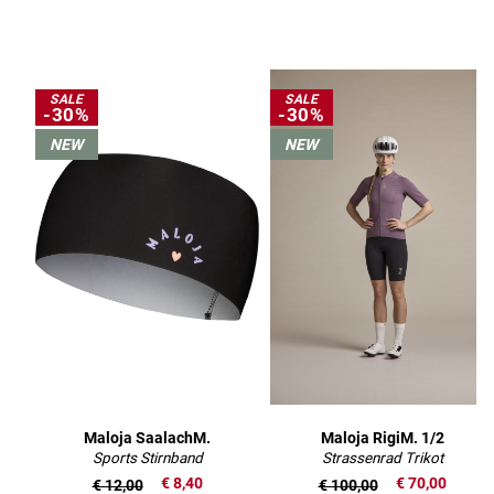
SALE
SALE
-30%
-30%
NEW
NEW
Maloja SaalachM.
Maloja RigiM. 1/2
Sports Stirnband
Strassenrad Trikot
€ 8,40
€ 70,00
€ 12,00
€ 100,00