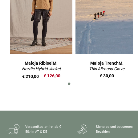
Maloja RibiselM.
Maloja TrenchM.
Nordic Hybrid Jacket
Thin Allround Glove
€ 126,00
€ 30,00
€ 210,00
Versandkostenfrei ab €
Sicheres und bequemes
50,- in AT & DE
Bezahlen