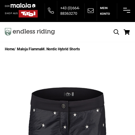
DER
+43 (0)664-
MEIN
88363270
KONTO
SHOP AUS
S
Home
Maloja FiammaM. Nordic Hybrid Shorts