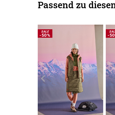
Passend zu diesem
SALE
SA
-50%
-5