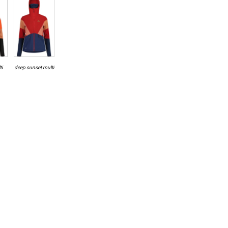
ti
deep sunset multi