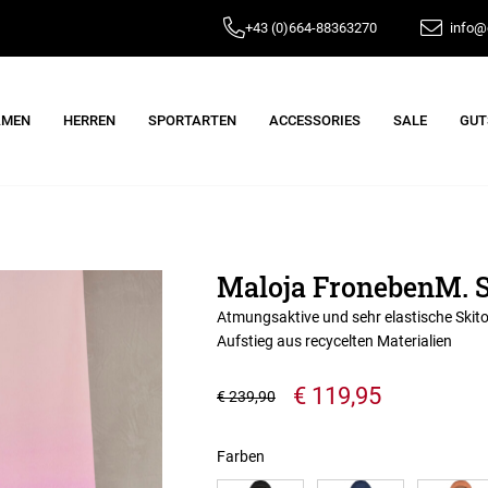
+43 (0)664-88363270
info@e
AMEN
HERREN
SPORTARTEN
ACCESSORIES
SALE
GUT
Maloja FronebenM. S
Atmungsaktive und sehr elastische Skito
Aufstieg aus recycelten Materialien
€ 119,95
€ 239,90
Farben