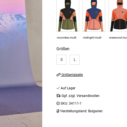
moonless multi
midnight multi
rosewood mul
Größen
S
L
Größentabelle
Auf Lager
Ggf. zzgl. Versandkosten
SKU:
34111-1
Herstellungsland:
Bulgarien