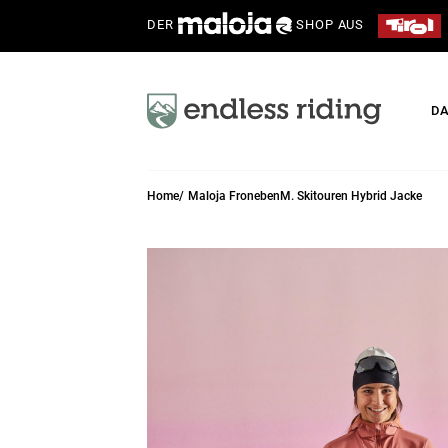
DER
SHOP AUS
D
Home
Maloja FronebenM. Skitouren Hybrid Jacke