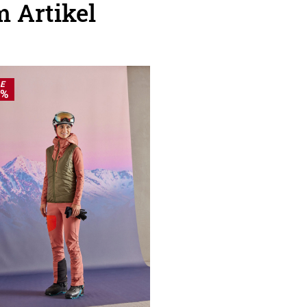
 Artikel
LE
0%