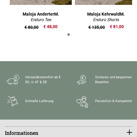
Maloja AnderterM.
Maloja KehrwaldM.
Enduro Tee
Enduro Shorts
€ 48,00
€ 81,00
€ 80,00
€ 135,00
Versandkostenfrei ab €
Sicheres und bequemes
50,- in AT & DE
Bezahlen
Schnelle Lieferung
Persönlich & Kompetent
Informationen