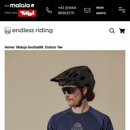
DER
+43 (0)664-
MEIN
88363270
KONTO
SHOP AUS
S
Home
Maloja GschladM. Enduro Tee