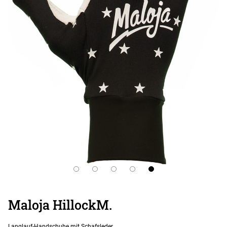
Maloja HillockM.
Langlauf-Handschuhe mit Schafsleder