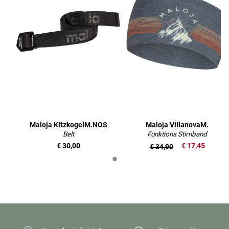
Maloja KitzkogelM.NOS
Maloja VillanovaM.
Belt
Funktions Stirnband
€ 30,00
€ 17,45
€ 34,90