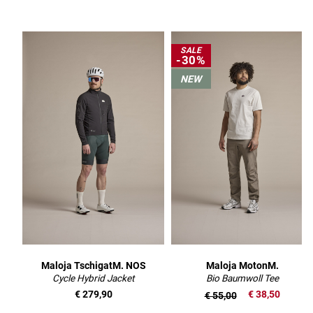
SALE
-30%
NEW
Maloja TschigatM. NOS
Maloja MotonM.
Cycle Hybrid Jacket
Bio Baumwoll Tee
€ 279,90
€ 38,50
€ 55,00