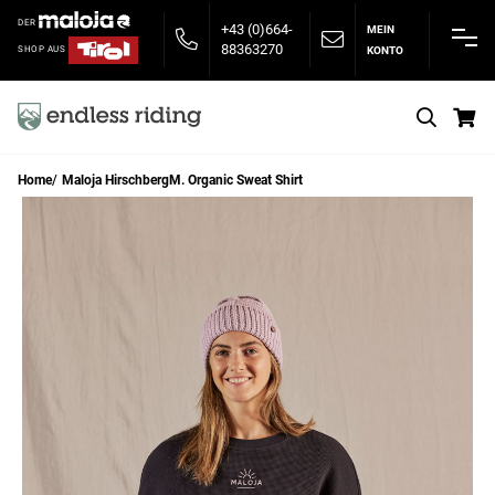
DER
+43 (0)664-
MEIN
88363270
KONTO
SHOP AUS
S
Home
Maloja HirschbergM. Organic Sweat Shirt