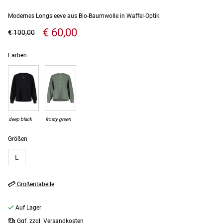
Modernes Longsleeve aus Bio-Baumwolle in Waffel-Optik
€ 60,00
€ 100,00
Farben
deep black
frosty green
Größen
L
Größentabelle
Auf Lager
Ggf. zzgl. Versandkosten