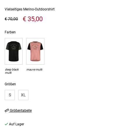
Vielseitiges Merino-Outdoorshirt
€ 35,00
€ 70,00
Farben
deep black
mauve multi
multi
Größen
S
XL
Größentabelle
Auf Lager