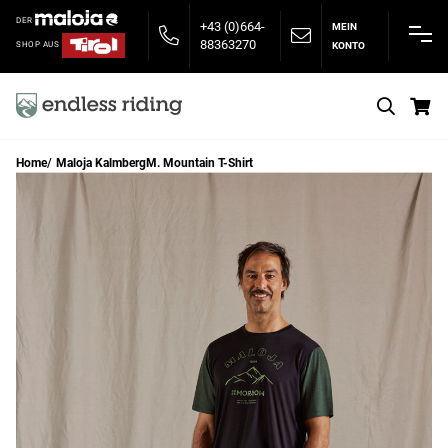
DER
+43 (0)664-
MEIN
88363270
KONTO
SHOP AUS
S
Home
Maloja KalmbergM. Mountain T-Shirt