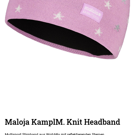
Maloja KamplM. Knit Headband
Multisport Stirnband aus Woll-Mix mit reflektierenden Sternen