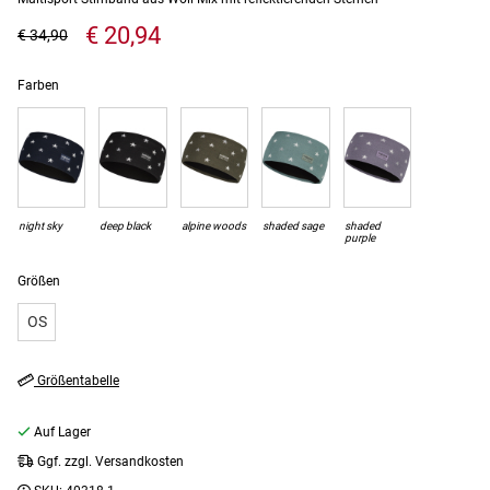
€ 20,94
€ 34,90
Farben
night sky
deep black
alpine woods
shaded sage
shaded
purple
Größen
OS
Größentabelle
Auf Lager
Ggf. zzgl. Versandkosten