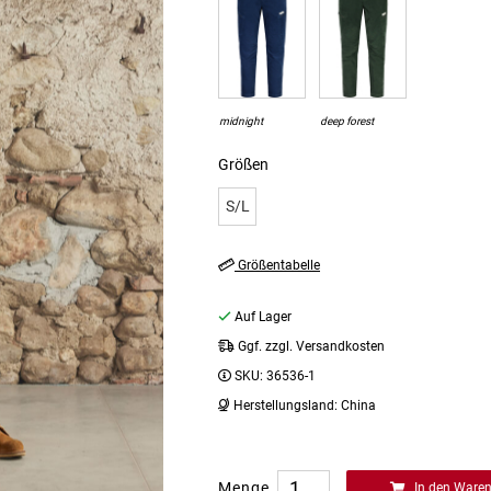
midnight
deep forest
Größen
S/L
Größentabelle
Auf Lager
Ggf. zzgl. Versandkosten
SKU:
36536-1
Herstellungsland:
China
Menge
In den Ware