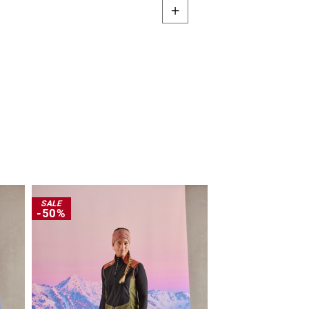
SALE
SALE
-50%
-40%