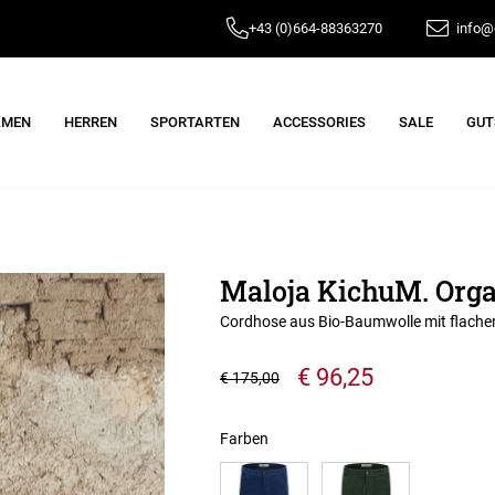
+43 (0)664-88363270
info@e
AMEN
HERREN
SPORTARTEN
ACCESSORIES
SALE
GUT
Maloja KichuM. Orga
Cordhose aus Bio-Baumwolle mit flach
€ 96,25
€ 175,00
Farben