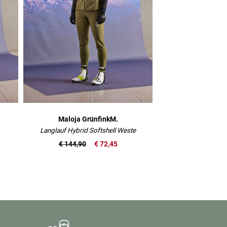
Maloja GrünfinkM.
Maloja Vil
Langlauf Hybrid Softshell Weste
Bike T
€ 144,90
€ 72,45
€ 90,00