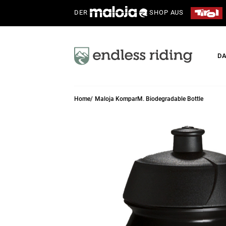
DER
SHOP AUS
D
Home
Maloja KomparM. Biodegradable Bottle