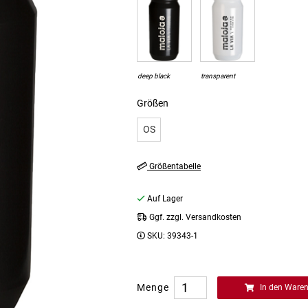
deep black
transparent
Größen
OS
Größentabelle
Auf Lager
Ggf. zzgl. Versandkosten
SKU:
39343-1
Menge
In den Ware