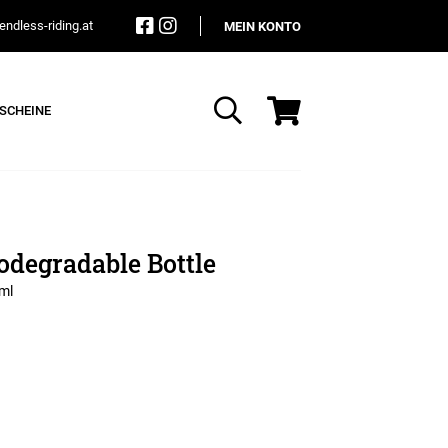
ndless-riding.at
MEIN KONTO
SCHEINE
Suche
degradable Bottle
 ml