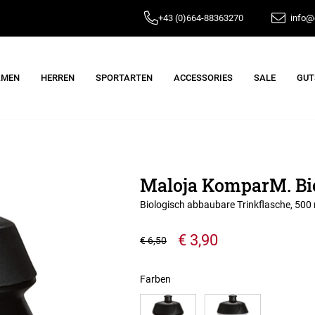
+43 (0)664-88363270
info@e
AMEN
HERREN
SPORTARTEN
ACCESSORIES
SALE
GUT
Maloja KomparM. Bio
Biologisch abbaubare Trinkflasche, 500
€ 3,90
€ 6,50
Farben