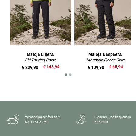
Maloja LiljeM.
Maloja NaspaeM.
Ski Touring Pants
Mountain Fleece Shirt
€ 143,94
€ 65,94
€ 239,90
€ 109,90
Versandkostenfrei ab €
Sicheres und bequemes
50,- in AT & DE
Bezahlen