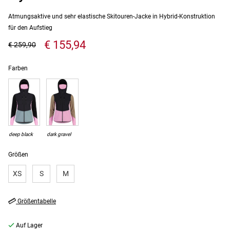
Atmungsaktive und sehr elastische Skitouren-Jacke in Hybrid-Konstruktion
für den Aufstieg
€ 155,94
€ 259,90
Farben
deep black
dark gravel
Größen
XS
S
M
Größentabelle
Auf Lager