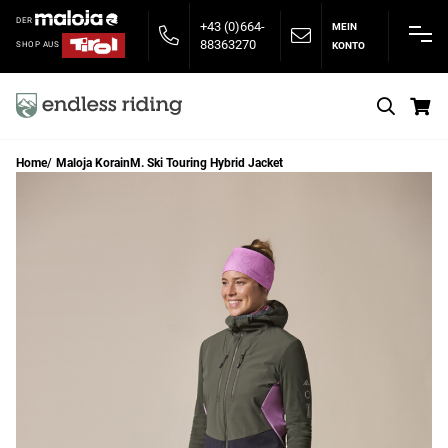
DER
+43 (0)664-
MEIN
88363270
KONTO
SHOP AUS
S
Home
Maloja KorainM. Ski Touring Hybrid Jacket