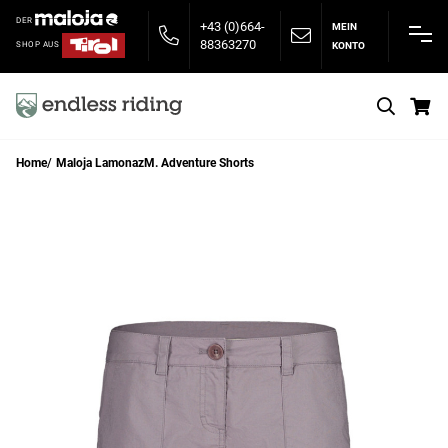
DER
+43 (0)664-
MEIN
88363270
KONTO
SHOP AUS
S
Home
Maloja LamonazM. Adventure Shorts