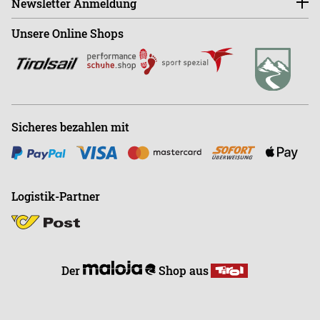
Newsletter Anmeldung
Sa - Mo ist der Shop GESCHLOSSEN!
Shop
+43 (0)664-88363270
Unsere Online Shops
Abonnieren
Büro
+43 (0)676-9408501
E
info@endless-riding.at
Sicheres bezahlen mit
Logistik-Partner
Der
Shop aus