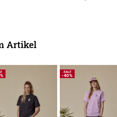
 Artikel
LE
SALE
0%
-40%