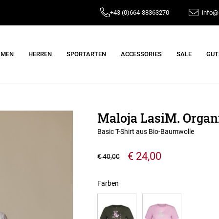
+43 (0)664-88363270
info@e
AMEN
HERREN
SPORTARTEN
ACCESSORIES
SALE
GUT
Maloja LasiM. Organ
Basic T-Shirt aus Bio-Baumwolle
€ 24,00
€ 40,00
Farben