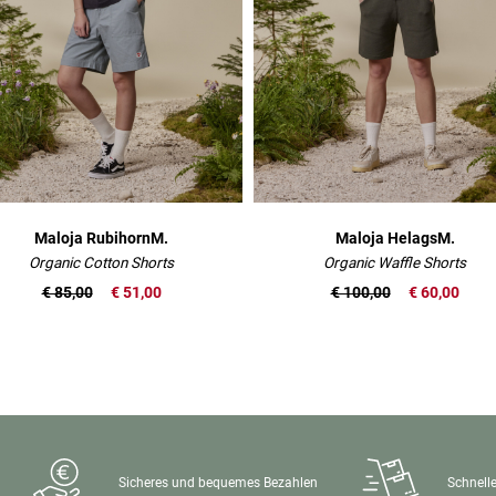
Maloja RubihornM.
Maloja HelagsM.
Organic Cotton Shorts
Organic Waffle Shorts
€ 85,00
€ 51,00
€ 100,00
€ 60,00
Sicheres und bequemes Bezahlen
Schnelle