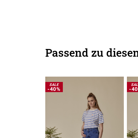
Passend zu diesem
SALE
SA
-40%
-4