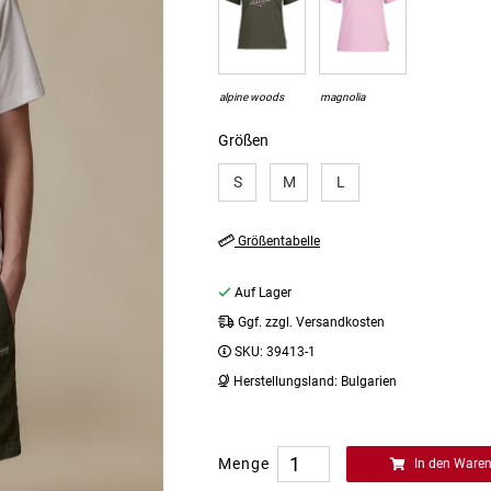
alpine woods
magnolia
Größen
S
M
L
Größentabelle
Auf Lager
Ggf. zzgl. Versandkosten
SKU:
39413-1
Herstellungsland:
Bulgarien
Menge
In den Ware