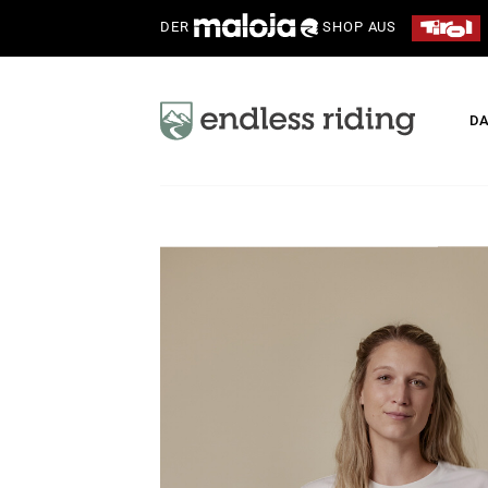
DER
SHOP AUS
D