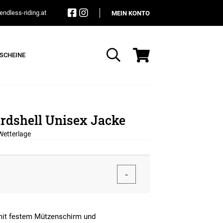
ndless-riding.at
MEIN KONTO
SCHEINE
Suche
rdshell Unisex Jacke
Wetterlage
e mit festem Mützenschirm und