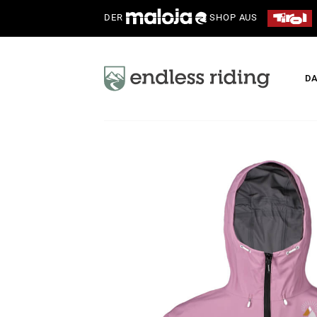
DER
SHOP AUS
D