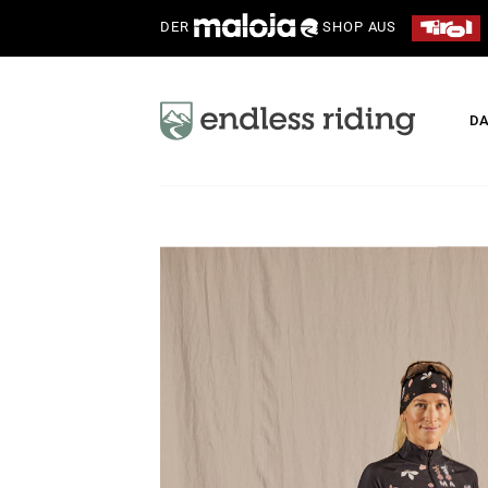
DER
SHOP AUS
D