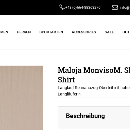
+43 (0)664-88363270
info@e
AMEN
HERREN
SPORTARTEN
ACCESSORIES
SALE
GUT
Maloja MonvisoM. Sh
Shirt
Langlauf Rennanazug-Oberteil mit hoher 
Langläuferin
Beschreibung