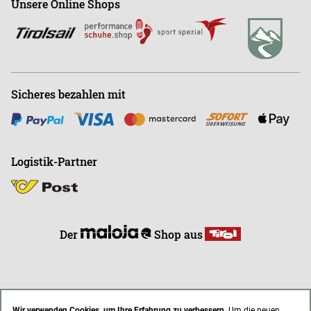
Unsere Online Shops
Abonnieren
Büro
+43 (0)676-9408501
E
info@endless-riding.at
Sicheres bezahlen mit
Logistik-Partner
Der
Shop aus
Wir verwenden Cookies, um Ihre Erfahrung zu verbessern.
Um die neuen