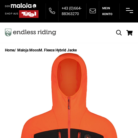
DER
+43 (0)664-
MEIN
88363270
KONTO
SHOP AUS
S
Home
Maloja MoosM. Fleece Hybrid Jacke