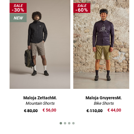
SALE
SALE
-30%
-60%
NEW
Maloja ZettachM.
Maloja GruyeresM.
Mountain Shorts
Bike Shorts
€ 56,00
€ 44,00
€ 80,00
€ 110,00