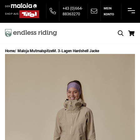
DER
+43 (0)664-
MEIN
88363270
KONTO
SHOP AUS
S
Home
Maloja MutmalspitzeM. 3-Lagen Hardshell Jacke