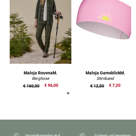
Maloja RouvnaM.
Maloja GamsblickM.
Berghose
Stirnband
€ 96,00
€ 7,20
€ 160,00
€ 12,00
Versandkostenfrei ab €
Sicheres und bequemes