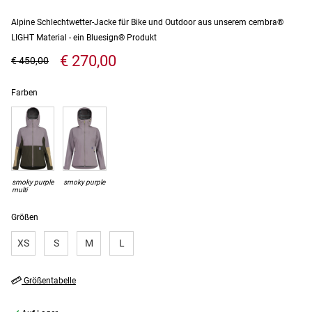
Alpine Schlechtwetter-Jacke für Bike und Outdoor aus unserem cembra®
LIGHT Material - ein Bluesign® Produkt
€ 270,00
€ 450,00
Farben
smoky purple
smoky purple
multi
Größen
XS
S
M
L
Größentabelle