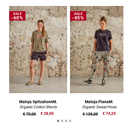
SALE
SALE
-60%
-45%
Maloja SpitzahornM.
Maloja PianaM.
Organic Cotton Shorts
Organic Sweat Hose
€ 28,00
€ 74,25
€ 70,00
€ 135,00