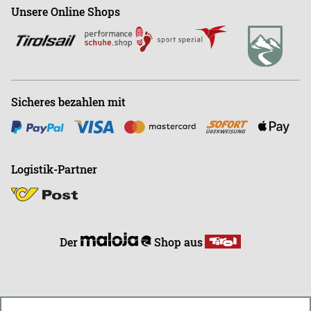
Shop
+43 (0)664-88363270
Unsere Online Shops
Abonnieren
Büro
+43 (0)676-9408501
E
info@endless-riding.at
Sicheres bezahlen mit
Logistik-Partner
Der
Shop aus