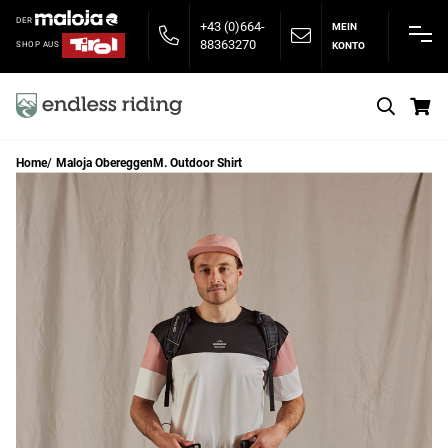
DER
+43 (0)664-
MEIN
88363270
KONTO
SHOP AUS
S
Home
Maloja ObereggenM. Outdoor Shirt