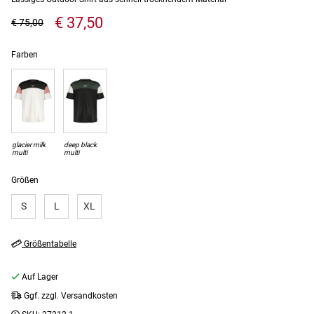
€ 37,50
€ 75,00
Farben
glacier milk
deep black
multi
multi
Größen
S
L
XL
Größentabelle
Auf Lager
Ggf. zzgl. Versandkosten