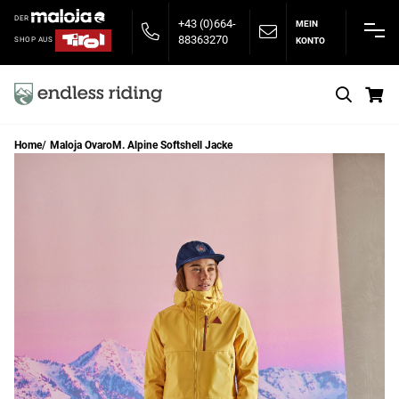
DER
+43 (0)664-
MEIN
88363270
KONTO
SHOP AUS
S
Home
Maloja OvaroM. Alpine Softshell Jacke