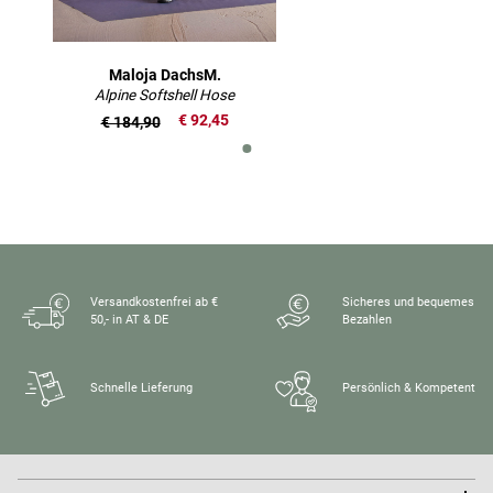
Maloja DachsM.
Alpine Softshell Hose
€ 92,45
€ 184,90
Versandkostenfrei ab €
Sicheres und bequemes
50,- in AT & DE
Bezahlen
Schnelle Lieferung
Persönlich & Kompetent