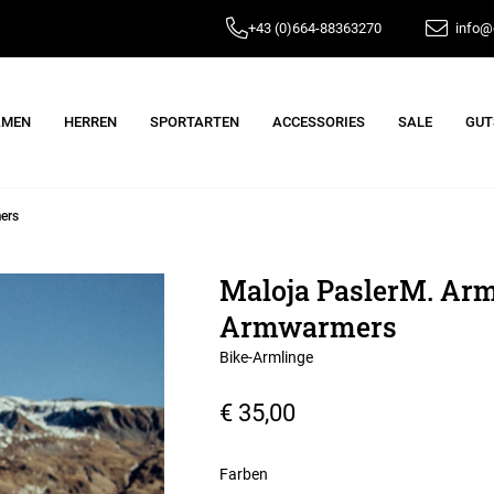
+43 (0)664-88363270
info@e
AMEN
HERREN
SPORTARTEN
ACCESSORIES
SALE
GUT
ers
Maloja PaslerM. Ar
Armwarmers
Bike-Armlinge
€ 35,00
Farben