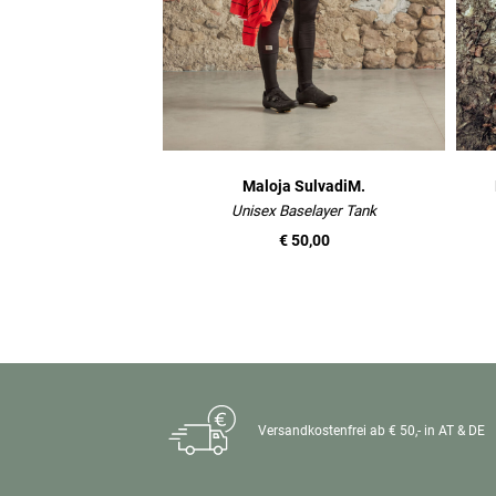
Maloja SulvadiM.
Unisex Baselayer Tank
€ 50,00
Versandkostenfrei ab € 50,- in AT & DE