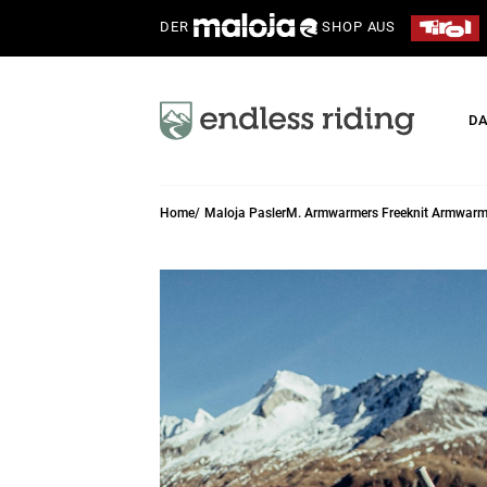
DER
SHOP AUS
D
Home
Maloja PaslerM. Armwarmers Freeknit Armwarm