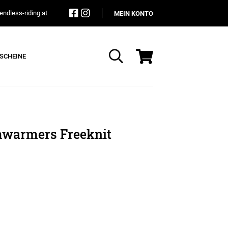
ndless-riding.at
MEIN KONTO
SCHEINE
Suche
mwarmers Freeknit