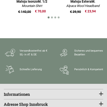
Maloja IsonzoM. 1/2
Maloja EsteraM.
Mountain Shirt
Alpaca Wool Headband
€ 70,00
€ 23,94
€ 140,00
€ 39,90
Versandkostenfrei ab €
Sicheres und bequemes
50,- in AT & DE
Bezahlen
Schnelle Lieferung
Persönlich & Kompetent
Informationen
Konto
Adresse Shop Innsbruck
Größentabellen