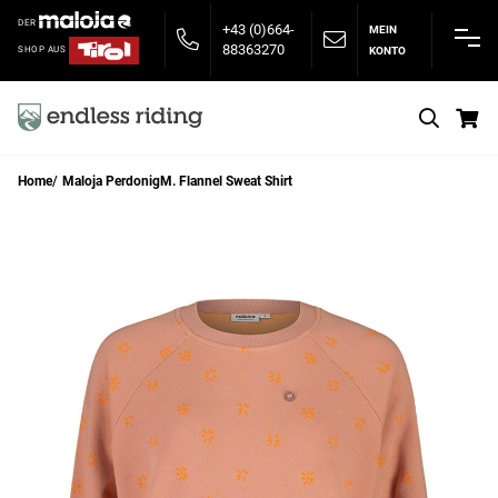
DER
+43 (0)664-
MEIN
88363270
KONTO
SHOP AUS
S
Home
Maloja PerdonigM. Flannel Sweat Shirt